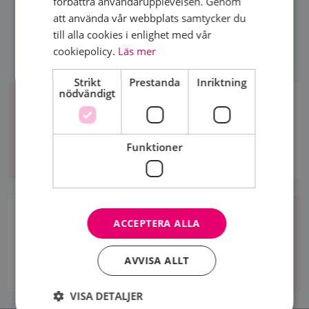
förbättra användarupplevelsen. Genom
att använda vår webbplats samtycker du
till alla cookies i enlighet med vår
cookiepolicy.
Läs mer
Strikt
Prestanda
Inriktning
Bli
nödvändigt
medlem
BLI MEDLEM
Bli
Funktioner
medlem
Om
oss
OM OSS
ACCEPTERA ALLA
Om
AVVISA ALLT
oss
VISA DETALJER