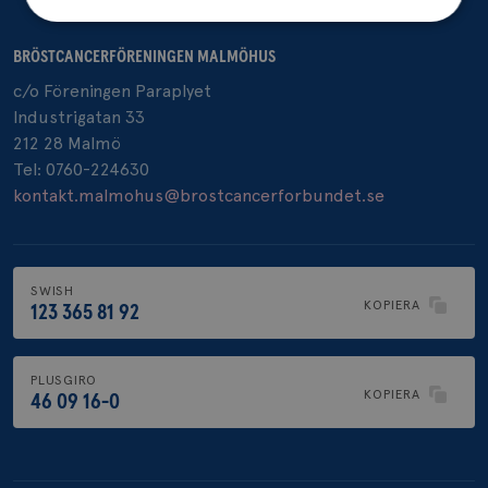
BRÖSTCANCERFÖRENINGEN MALMÖHUS
Strikt nödvändigt
Prestanda
Inriktning
c/o Föreningen Paraplyet
Funktioner
Industrigatan 33
Strikt nödvändiga kakor tillåter
212 28 Malmö
kärnwebbplatsfunktioner som användarinloggning
Tel: 0760-224630
och kontohantering. Webbplatsen kan inte
användas ordentligt utan strikt nödvändiga cookies.
kontakt.malmohus@brostcancerforbundet.se
Namn
Leverantör
/
Domän
Utgång
Bes
sessionid
brostcancerforbundet.se
1 år
Den
inl
SWISH
csrftoken
brostcancerforbundet.se
11
Den
KOPIERA
123 365 81 92
månader
til
4 veckor
web
för
utf
en 
PLUSGIRO
typ
KOPIERA
46 09 16-0
på 
CookieScriptConsent
4 veckor
Den
CookieScript
2 dagar
Coo
.brostcancerforbundet.se
tjä
ihå