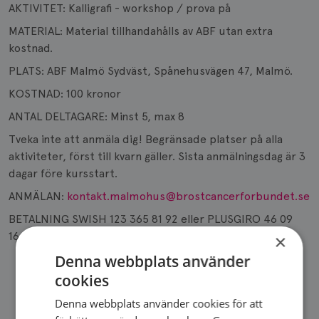
AKTIVITET: Kalligrafi - workshop / prova på
MATERIAL: Material tillhandahålls av ABF utan extra
kostnad.
PLATS: ABF Malmö Sydväst, Spånehusvägen 47, Malmö.
KOSTNAD: 100 kronor
ANTAL DELTAGARE: Minst 5, max 8
Tveka inte att anmäla dig! Begränsade platser på alla
aktiviteter, först till kvarn gäller. Sista anmälningsdag är 3
dagar före kursstart.
ANMÄLAN:
kontakt.malmohus@brostcancerforbundet.se
BETALNING SWISH 123 365 81 92 eller PLUSGIRO 46 09
16-0, senast 3 dagar före kursstart
×
Denna webbplats använder
cookies
Denna webbplats använder cookies för att
DELA SIDA