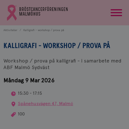
startsida
Gå
till
Bröstcancerförbundets
startsida
Aktiviteter
Kalligrafi - workshop / prova på
KALLIGRAFI - WORKSHOP / PROVA PÅ
Workshop / prova på kalligrafi - i samarbete med
ABF Malmö Sydväst
Måndag 9 Mar 2026
15:30 - 17:15
Spånehusvägen 47, Malmö
100