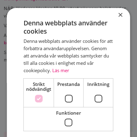
NÄR: lördagar klockan 10:00, start när som helst under
×
vårterminen.
Denna webbplats använder
VAR: Malmö Kanotklubb
cookies
ANMÄLAN: Maila in anmälan till:
Denna webbplats använder cookies för att
kontakt.malmohus@brostcancerforbundet.se
förbättra användarupplevelsen. Genom
SUBVENTION: BCF Malmöhus subventionerar
att använda vår webbplats samtycker du
medlemsavgiften för två terminer med 1.000 kronor.
till alla cookies i enlighet med vår
cookiepolicy.
Läs mer
Strikt
Prestanda
Inriktning
nödvändigt
DELA SIDA
Funktioner
Bli