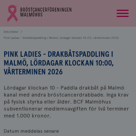
startsida
Gå
till
Bröstcancerförbundets
startsida
Aktiviteter
Pink Ladies - Drakbåtspaddling i Malmö, lördagar klockan 10:00, vårterminen 2026
PINK LADIES - DRAKBÅTSPADDLING I
MALMÖ, LÖRDAGAR KLOCKAN 10:00,
VÅRTERMINEN 2026
Lördagar klockan 10 - Paddla drakbåt på Malmö
kanal med andra bröstcancerdrabbade. Inga krav
på fysisk styrka eller ålder. BCF Malmöhus
subventionerar medlemsavgiften för två terminer
med 1.000 kronor.
Datum meddelas senare