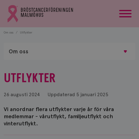
startsida
Gå
till
Bröstcancerförbundets
startsida
Om oss
Utflykter
Om oss
UTFLYKTER
26 augusti 2024
Uppdaterad
5 januari 2025
Vi anordnar flera utflykter varje år för våra
medlemmar - vårutflykt, familjeutflykt och
vinterutflykt.