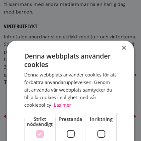
tillsammans med andra medlemmar ha en härlig dag
med barnen.
VINTERUTFLYKT
Inför julen anordnar vi en utflykt med jul- och vintertema.
Som exempel är utflykten 2023, då vi åkte på julmarknad
×
på Bosjökloster. Där minglade vi på julmarknaden, åt
Denna webbplats använder
härlig lunch och upplevde en adventskonsert i kyrkan.
cookies
2024 åkte vi till Övedskloster och gick på julmarknad och
Denna webbplats använder cookies för att
gjorde ett stopp på vägen för gemensam lunch på mysiga
förbättra användarupplevelsen. Genom
Tullesbo sätesgård.
att använda vår webbplats samtycker du
till alla cookies i enlighet med vår
cookiepolicy.
Läs mer
Motionsaktiviteter
Rosa oktober
Strikt
Prestanda
Inriktning
nödvändigt