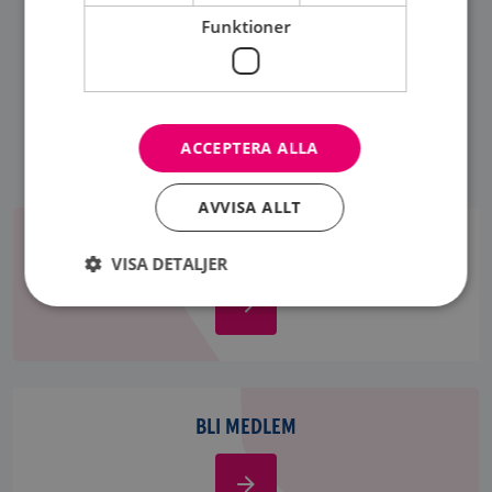
DELA SIDA
Funktioner
ACCEPTERA ALLA
AVVISA ALLT
Aktiviteter
AKTIVITETER
VISA DETALJER
Aktiviteter
Strikt nödvändigt
Prestanda
Inriktning
Funktioner
Bli
Strikt nödvändiga kakor tillåter
medlem
BLI MEDLEM
kärnwebbplatsfunktioner som användarinloggning
och kontohantering. Webbplatsen kan inte
användas ordentligt utan strikt nödvändiga cookies.
Bli